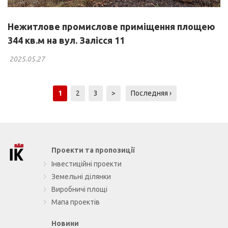
Нежитлове промислове приміщення площею
344 кв.м на вул. Залісся 11
2025.05.27
1
2
3
>
Последняя ›
InvestKalush — Інвестиційна платформа Калуша
Проекти та пропозиції
Інвестиційні проекти
Земельні ділянки
Виробничі площі
Мапа проектів
Новини